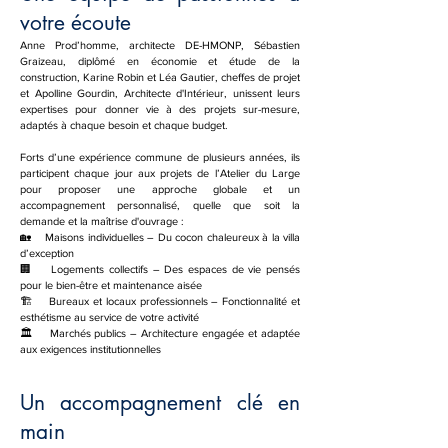
votre écoute
Anne Prod’homme, architecte DE-HMONP, Sébastien
Graizeau, diplômé en économie et étude de la
construction, Karine Robin et Léa Gautier, cheffes de projet
et Apolline Gourdin, Architecte d'Intérieur, unissent leurs
expertises pour donner vie à des projets sur-mesure,
adaptés à chaque besoin et chaque budget.
Forts d’une expérience commune de plusieurs années, ils
participent chaque jour aux projets de l’Atelier du Large
pour proposer une approche globale et un
accompagnement personnalisé, quelle que soit la
demande et la maîtrise d'ouvrage :
🏡 Maisons individuelles – Du cocon chaleureux à la villa
d’exception
🏢 Logements collectifs – Des espaces de vie pensés
pour le bien-être et maintenance aisée
🏗️ Bureaux et locaux professionnels – Fonctionnalité et
esthétisme au service de votre activité
🏛️ Marchés publics – Architecture engagée et adaptée
aux exigences institutionnelles
Un accompagnement clé en
main